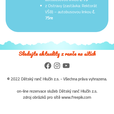
z Ostravy (zastávka: Rektorát
VŠB) – autobusovou linkou
č.
75re
Sledujte aktuality z ranče na sítích
Facebook
Instagram
YouTube
© 2022
Dětský ranč Hlučín z.s.
- Všechna práva vyhrazena.
on-line rezervace služeb Dětský ranč Hlučín z.s.
zdroj obrázků pro sítě
www.freepik.com