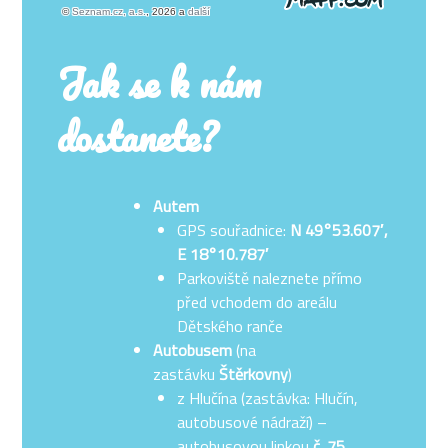
Jak se k nám
dostanete?
Autem
GPS souřadnice:
N 49°53.607′,
E 18°10.787′
Parkoviště naleznete přímo
před vchodem do areálu
Dětského ranče
Autobusem
(na
zastávku
Štěrkovny
)
z Hlučína (zastávka: Hlučín,
autobusové nádraží) –
autobusovou linkou
č. 75