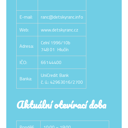
E-mail:
ranc@detskyranc.info
Web:
www.detskyranc.cz
Celní 1996/10b
Adresa:
748 01 Hlučín
IČO:
66144400
UniCredit Bank
Banka:
č. ú.: 42963016/2700
Aktuální otevírací doba
Pondělí:
10:00 – 18:00