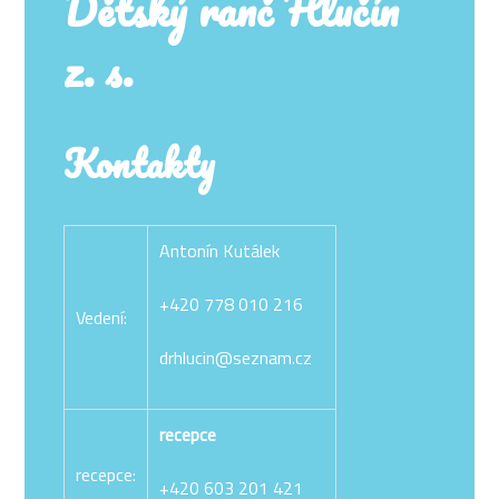
Dětský ranč Hlučín
z. s.
Kontakty
Antonín Kutálek
+420 778 010 216
Vedení:
drhlucin@seznam.cz
recepce
recepce:
+420 603 201 421